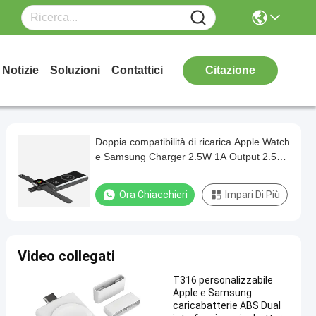
Notizie
Soluzioni
Contattici
Citazione
Doppia compatibilità di ricarica Apple Watch
e Samsung Charger 2.5W 1A Output 2.5
ore di ricarica completa
Ora Chiacchieri
Impari Di Più
Video collegati
T316 personalizzabile
Apple e Samsung
caricabatterie ABS Dual