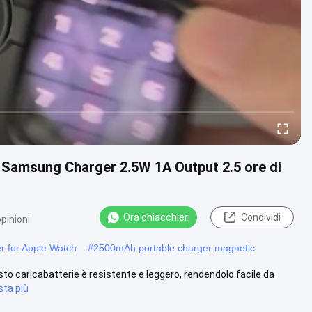
e Samsung Charger 2.5W 1A Output 2.5 ore di
Ora chiacchieri
Condividi
pinioni
r for Apple Watch
#
2500mAh portable charger magnetic
esto caricabatterie è resistente e leggero, rendendolo facile da
sta più