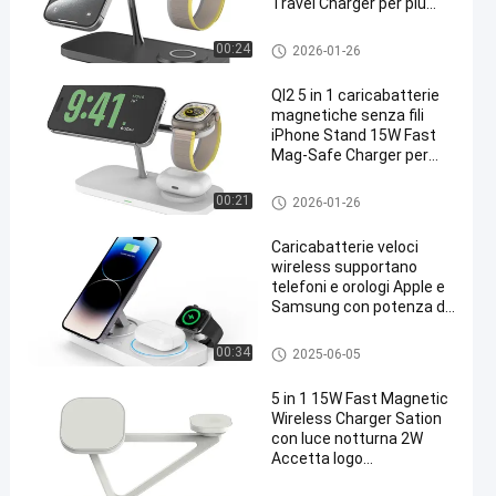
Travel Charger per più
dispositivi per iPhone 17
16 15 14 13 12
Carica elettromagnetica senz
00:24
2026-01-26
Pro/Max/Plus/Mini,
a fili
iWatch, AirPods
QI2 5 in 1 caricabatterie
magnetiche senza fili
iPhone Stand 15W Fast
Mag-Safe Charger per
iPhone 17/17 Pro/17
Air/17 Pro Max
Carica elettromagnetica senz
00:21
2026-01-26
16/15/14/13/12 Serie
a fili
Apple Magnet Wireless
Caricabatterie veloci
Charging Station/Pad per
wireless supportano
AirPods
telefoni e orologi Apple e
Samsung con potenza di
ingresso di illuminazione
superiore a 9V-2A
Carica elettromagnetica senz
00:34
2025-06-05
a fili
5 in 1 15W Fast Magnetic
Wireless Charger Sation
con luce notturna 2W
Accetta logo
personalizzato