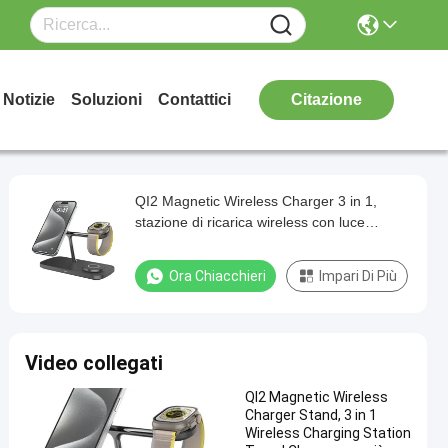
Notizie
Soluzioni
Contattici
Citazione
QI2 Magnetic Wireless Charger 3 in 1,
stazione di ricarica wireless con luce
notturna per Apple MagSafe Charger,
stand di ricarica per viaggi, stazione di
Ora Chiacchieri
Impari Di Più
ricarica veloce 15W
Video collegati
QI2 Magnetic Wireless
Charger Stand, 3 in 1
Wireless Charging Station