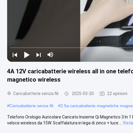
4A 12V caricabatterie wireless all in one tele
magnetico wireless
Caricabatterie senza fili
2025-03-20
22 opinioni
#
Caricabatterie senza fili
#
2.5a caricabatterie magnetiche magsa
Telefono Orologio Auricolare Caricato Insieme Qi Magnetico 3 In 1 
veloce wireless da 15W. Scaffalatura in lega di zinco + luce ...
Vista