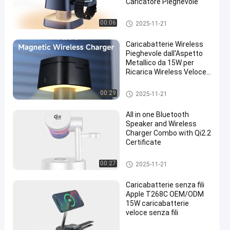
Caricatore Pieghevole
Caricabatterie senza fili
00:06
2025-11-21
Caricabatterie Wireless
Pieghevole dall'Aspetto
Metallico da 15W per
Ricarica Wireless Veloce
Portatile
Caricabatterie senza fili
00:29
2025-11-21
All in one Bluetooth
Speaker and Wireless
Charger Combo with Qi2.2
Certificate
Caricabatterie senza fili
00:27
2025-11-21
Caricabatterie senza fili
Apple T268C OEM/ODM
15W caricabatterie
veloce senza fili