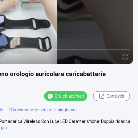
fono orologio auricolare caricabatterie
Ora chiacchieri
Condividi
fe
#
Caricabatterie senza fili pieghevoli
Portacarica Wireless Con Luce LED Caratteristiche: Doppia ricarica
 più