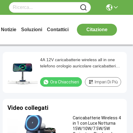
Notizie
Soluzioni
Contattici
Citazione
4A 12V caricabatterie wireless all in one
telefono orologio auricolare caricabatterie
magnetico wireless
Ora Chiacchieri
Impari Di Più
Video collegati
Caricabatterie Wireless 4
in 1 con Luce Notturna
15W/10W/7.5W/5W