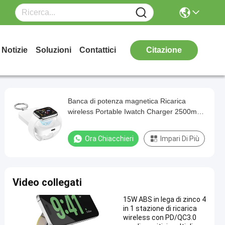
Notizie
Soluzioni
Contattici
Citazione
Banca di potenza magnetica Ricarica
wireless Portable Iwatch Charger 2500mAh
Per iPhone
Ora Chiacchieri
Impari Di Più
Video collegati
15W ABS in lega di zinco 4
in 1 stazione di ricarica
wireless con PD/QC3.0