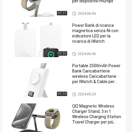
per dispositivi multipli
Caricatore senza fili multifunz
00:31
2024-06-06
ionale
Power Bank di ricarica
magnetica senza fili con
indicatore LED per la
ricarica di iWatch
Carica wireless della Power Ba
00:26
2024-06-06
nk
Portable 2500mAh Power
Bank Caricabatterie
wireless Caricabatterie
per IWatch & Cable per
iPhone
Carica wireless della Power Ba
00:34
2024-05-29
nk
QI2 Magnetic Wireless
Charger Stand, 3 in 1
Wireless Charging Station
Travel Charger per più
dispositivi per iPhone 17