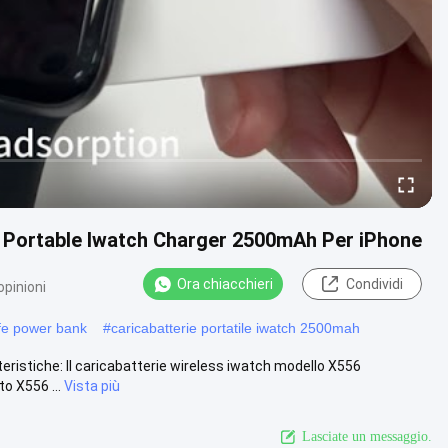
s Portable Iwatch Charger 2500mAh Per iPhone
Ora chiacchieri
Condividi
opinioni
fe power bank
#
caricabatterie portatile iwatch 2500mah
istiche: Il caricabatterie wireless iwatch modello X556
to X556 ...
Vista più
Lasciate un messaggio.