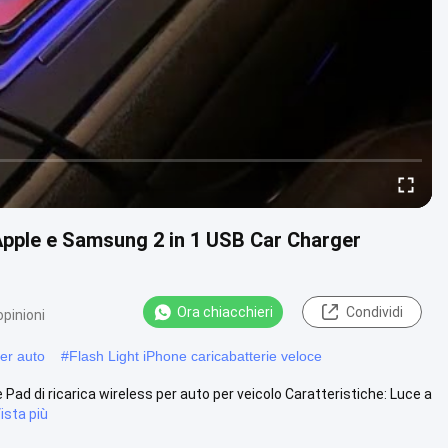
 Apple e Samsung 2 in 1 USB Car Charger
Ora chiacchieri
Condividi
opinioni
per auto
#
Flash Light iPhone caricabatterie veloce
Pad di ricarica wireless per auto per veicolo Caratteristiche: Luce a
ista più