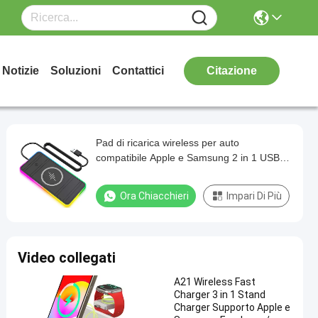
Notizie
Soluzioni
Contattici
Citazione
Pad di ricarica wireless per auto
compatibile Apple e Samsung 2 in 1 USB
Car Charger wireless 15W Fast Charging
Ora Chiacchieri
Impari Di Più
Video collegati
A21 Wireless Fast
Charger 3 in 1 Stand
Charger Supporto Apple e