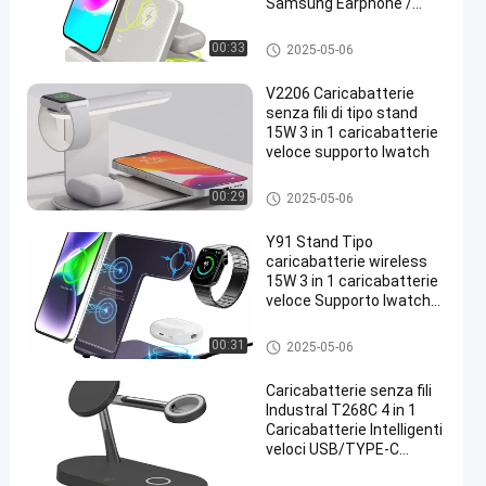
Samsung Earphone /
Iwatch Fast Charger
Ricarica wireless della macchi
00:33
2025-05-06
na
V2206 Caricabatterie
senza fili di tipo stand
15W 3 in 1 caricabatterie
veloce supporto Iwatch
Ricarica wireless della macchi
00:29
2025-05-06
na
Y91 Stand Tipo
caricabatterie wireless
15W 3 in 1 caricabatterie
veloce Supporto Iwatch
Alluminio legato
caricabatterie veloce
Ricarica wireless della macchi
00:31
2025-05-06
na
Caricabatterie senza fili
Industral T268C 4 in 1
Caricabatterie Intelligenti
veloci USB/TYPE-C
Interfaccia