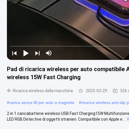
Pad di ricarica wireless per auto compatibile
wireless 15W Fast Charging
Ricarica wireless della macchina
2025-03-29
326 
#
carica senza fili per auto a magnete
#
ricarica wireless anti-slip 
2 in 1 caricabatterie wireless USB Fast Charging15W Multifunzione 
LED RGB Detective di oggetti stranieri. Compatibile con Apple e ...
V