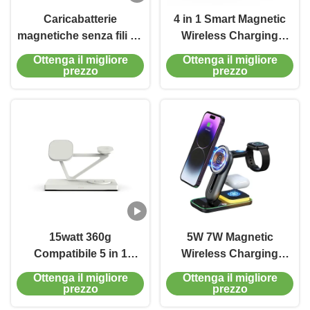
Caricabatterie
4 in 1 Smart Magnetic
magnetiche senza fili da
Wireless Charging
15W iPhone Apple
Dolphin Style Y008 4 in
Ottenga il migliore
Ottenga il migliore
Watch E AirPods Nero
1 caricabatterie wireless
prezzo
prezzo
Bianco
per Apple
15watt 360g
5W 7W Magnetic
Compatibile 5 in 1
Wireless Charging
caricabatterie
Portatore di
Ottenga il migliore
Ottenga il migliore
magnetica senza fili con
caricabatterie senza fili
prezzo
prezzo
luce notturna 2w Nero e
Telefoni Multipli Orologi