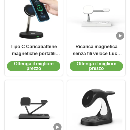
Tipo C Caricabatterie
Ricarica magnetica
magnetiche portatili
senza fili veloce Luce
Portatore di ricarica
notturna 15w Per
Ottenga il migliore
Ottenga il migliore
wireless per Airpods
Airpods Iwatch
prezzo
prezzo
iPhone IWatch
Materiale ABS