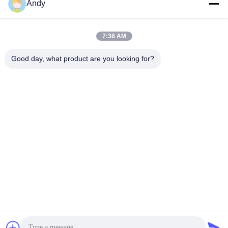
Andy
Il nostro indirizzo
Indirizzo aziendale
7:38 AM
4668, 4° piano, Nanfang Building, Shangbu Industrial Zone,
Shenzhen, Guangdong, Cina
Good day, what product are you looking for?
Indirizzo della fabbrica
4668, 4° piano, Nanfang Building, Shangbu Industrial Zone,
Shenzhen, Guangdong, Cina
Telefono
86--13077887838
Buona qualità della Cina Caricabatterie senza fili Fornitore. © di
Copyright -2026 Shenzhen Times Superior Technology Co., Ltd. .
Tutti i diritti riservati.
Norme sulla privacy
|
Mappa del sito