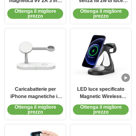
magnetica 9V 2A 3 in 1
senza fili 2w di luce
caricabatterie wireless
notturna ABS materiale
Ottenga il migliore
Ottenga il migliore
in lega di zinco
prezzo
prezzo
Caricabatterie per
LED luce specificato
iPhone magnetiche in
Magnetic Wireless
lega di zinco 15W 10W
Charging corpo
Ottenga il migliore
Ottenga il migliore
ottimizzato Per Iphone
prezzo
prezzo