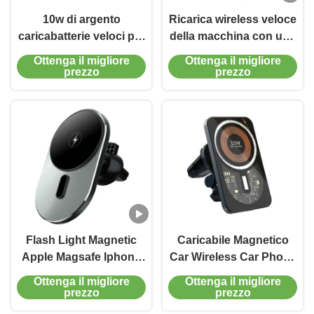
10w di argento
Ricarica wireless veloce
caricabatterie veloci per
della macchina con una
auto portatelefoni con
mano
Ottenga il migliore
Ottenga il migliore
flash a bassa
prezzo
prezzo
temperatura
Flash Light Magnetic
Caricabile Magnetico
Apple Magsafe Iphone
Car Wireless Car Phone
Car Charger veloce con
Holder Caricabile 10mm
Ottenga il migliore
Ottenga il migliore
una mano
10w 7.5W
prezzo
prezzo