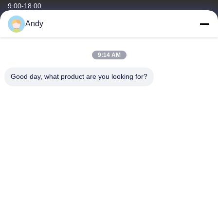
9:00-18:00
Andy
Il nostro indirizzo
Indirizzo aziendale
9:14 AM
4668, 4° piano, Nanfang Building, Shangbu Industrial Zone,
Shenzhen, Guangdong, Cina
Good day, what product are you looking for?
Indirizzo della fabbrica
4668, 4° piano, Nanfang Building, Shangbu Industrial Zone,
Shenzhen, Guangdong, Cina
Telefono
86--13077887838
Buona qualità della Cina Caricabatterie senza fili Fornitore. © di
Copyright -2026 Shenzhen Times Superior Technology Co., Ltd. .