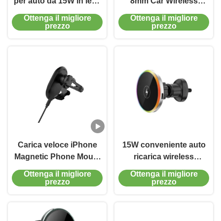
per auto da 15W in lega
8mm Car Wireless
di alluminio, supporto
Charging Elegante
Ottenga il migliore
Ottenga il migliore
magnetico per telefono
Compatto Telefono
prezzo
prezzo
con luce notturna
caricabatterie 5W
Carica veloce iPhone
15W conveniente auto
Magnetic Phone Mount
ricarica wireless
Wireless Mobile Holder
montatura telefono auto
Ottenga il migliore
Ottenga il migliore
per auto
con luce ambientale
prezzo
prezzo