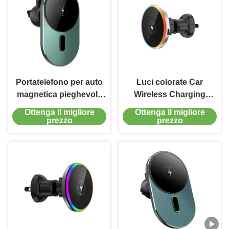
Portatelefono per auto
Luci colorate Car
magnetica pieghevole
Wireless Charging
senza fili 15w Iphone
Magnetic Air Vent Car
Ottenga il migliore
Ottenga il migliore
Magsafe Car Mount
Phone Mount Holder
prezzo
prezzo
Charger
15W