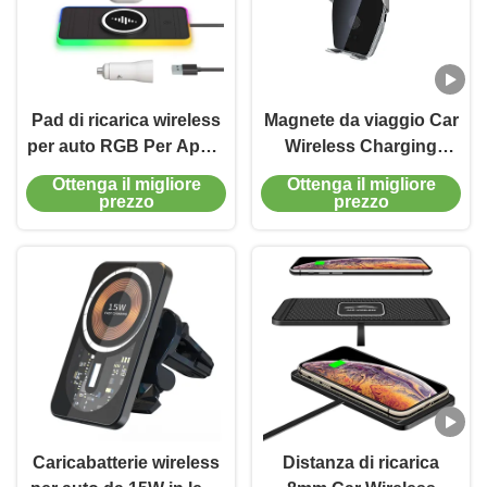
Pad di ricarica wireless
Magnete da viaggio Car
per auto RGB Per Apple
Wireless Charging
iPhone/Watch 15W di
Portatore per cellulari
Ottenga il migliore
Ottenga il migliore
uscita Protezione della
per auto 15w Ricarica
prezzo
prezzo
potenza
rapida
Caricabatterie wireless
Distanza di ricarica