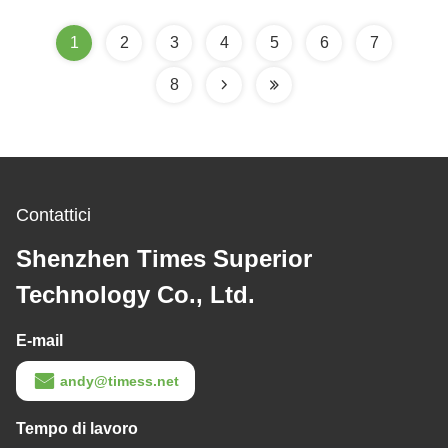
1
2
3
4
5
6
7
8
Contattici
Shenzhen Times Superior
Technology Co., Ltd.
E-mail
andy@timess.net
Tempo di lavoro