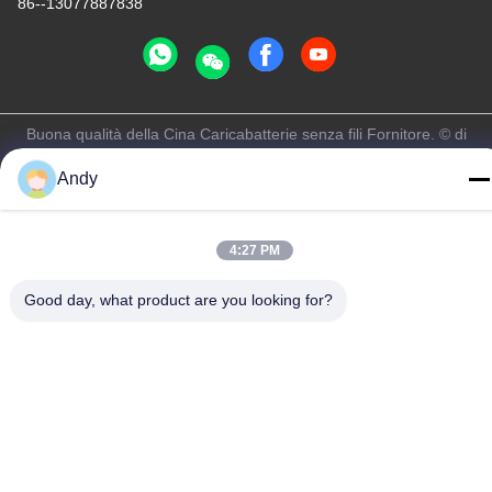
86--13077887838
Buona qualità della Cina Caricabatterie senza fili Fornitore. © di
Copyright -2026 Shenzhen Times Superior Technology Co., Ltd. .
Andy
Tutti i diritti riservati.
Norme sulla privacy
|
Mappa del sito
4:27 PM
Good day, what product are you looking for?