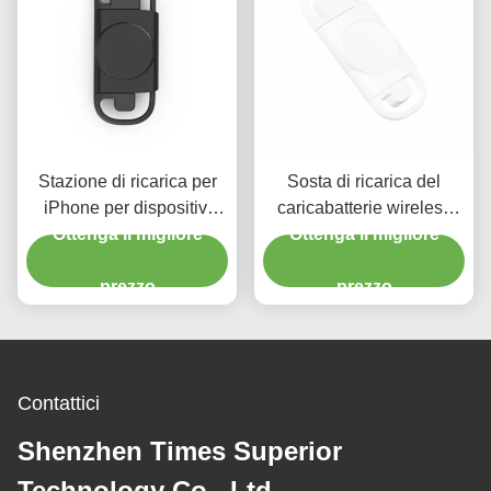
Stazione di ricarica per
Sosta di ricarica del
iPhone per dispositivi
caricabatterie wireless
Ottenga il migliore
multipli
Ottenga il migliore
portatile a doppia
interfaccia per Apple
prezzo
Watch 1 - 8SE
prezzo
Contattici
Shenzhen Times Superior
Technology Co., Ltd.