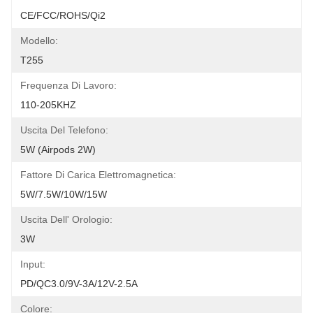
CE/FCC/ROHS/Qi2
Modello:
T255
Frequenza Di Lavoro:
110-205KHZ
Uscita Del Telefono:
5W (Airpods 2W)
Fattore Di Carica Elettromagnetica:
5W/7.5W/10W/15W
Uscita Dell' Orologio:
3W
Input:
PD/QC3.0/9V-3A/12V-2.5A
Colore: