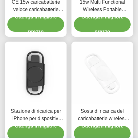
CE 15w caricabatterie
15w Multi Functional
veloce caricabatterie
Wireless Portable
multifunzione portatile
Ottenga il migliore
Charger Per Iphone in
Ottenga il migliore
senza fili Nero Bianco
bianco e nero ABS
Solo 35g
prezzo
metarial
prezzo
Stazione di ricarica per
Sosta di ricarica del
iPhone per dispositivi
caricabatterie wireless
Ottenga il migliore
multipli
Ottenga il migliore
portatile a doppia
interfaccia per Apple