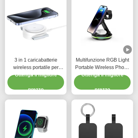
3 in 1 caricabatterie
Multifunzione RGB Light
wireless portatile per
Portable Wireless Phone
iPhone15 caricabatterie
Ottenga il migliore
Charger Apple Watch
Ottenga il migliore
da viaggio per iPhone e
Stand per il caricamento
Apple Watch
prezzo
del telefono
prezzo