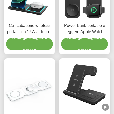
Caricabatterie wireless
Power Bank portatile e
portatili da 15W a doppia
leggero Apple Watch
uscita compatibile con più
Ottenga il migliore
Phone Charger Stand Per
Ottenga il migliore
stazioni di ricarica iPhone
Iwatch Apple Watch
prezzo
prezzo