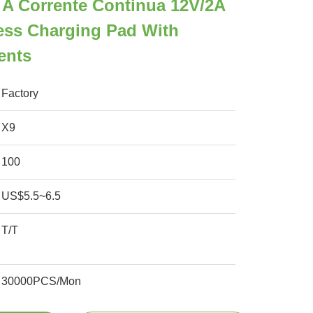
 A Corrente Continua 12V/2A
ess Charging Pad With
ents
Factory
X9
100
US$5.5~6.5
T/T
30000PCS/Mon