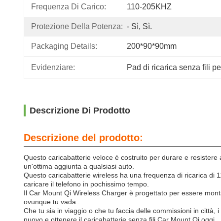
Frequenza Di Carico:
110-205KHZ
Protezione Della Potenza:
- Sì, Sì.
Packaging Details:
200*90*90mm
Evidenziare:
Pad di ricarica senza fili pe
Descrizione Di Prodotto
Descrizione del prodotto:
Questo caricabatterie veloce è costruito per durare e resistere a
un'ottima aggiunta a qualsiasi auto.
Questo caricabatterie wireless ha una frequenza di ricarica di 
caricare il telefono in pochissimo tempo.
Il Car Mount Qi Wireless Charger è progettato per essere montat
ovunque tu vada..
Che tu sia in viaggio o che tu faccia delle commissioni in città,
nuovo e ottenere il caricabatterie senza fili Car Mount Qi oggi.