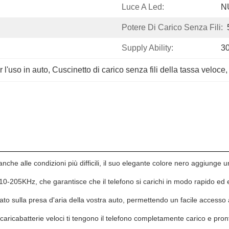
Luce A Led:
N
Potere Di Carico Senza Fili:
Supply Ability:
3
r l'uso in auto
, 
Cuscinetto di carico senza fili della tassa veloce
,
nche alle condizioni più difficili, il suo elegante colore nero aggiunge u
110-205KHz, che garantisce che il telefono si carichi in modo rapido ed
o sulla presa d'aria della vostra auto, permettendo un facile accesso al
 i caricabatterie veloci ti tengono il telefono completamente carico e pro