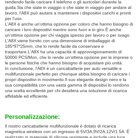
rendendo facile caricare il telefono o gli auricolari durante la
guida.Sia che siate in viaggio o che siate in viaggio per andare al
lavoro, l'A8X può aiutare a mantenere i dispositivi carichi e pronti
per l'uso.
L'A8X è anche un'ottima opzione per coloro che hanno bisogno di
caricare i loro dispositivi mentre sono fuori e in giro.È anche
un'ottima opzione per chi viaggia spesso per lavoro o per svago.
L'A8X viene fornito con una dimensione di imballaggio di
185*97*25mm, che lo rende facile da conservare e
trasportare.L'A8X ha una capacità di approvvigionamento di
50000 PCS/Mon, che lo rende un'ottima opzione per le imprese o
le persone fisiche che hanno bisogno di acquistare più unità.
In conclusione, l'A8X è un caricabatterie per auto versatile e
multifunzionale perfetto per chiunque abbia bisogno di caricare i
propri dispositivi in movimento.Il suo elegante design nero e la
sua compatibilità con una vasta gamma di dispositivi lo rendono
una scelta eccellente per chi desidera una soluzione di ricarica
affidabile ed efficiente.
Personalizzazione:
Il nostro caricabatterie multifunzionale è dotato di ricarica
magnetica wireless con un ingresso di 5V/3A,9V/2A,12V/1.5A. È
realizzato in materiale di silicone resistente e include una luce