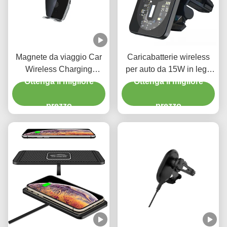
Magnete da viaggio Car
Caricabatterie wireless
Wireless Charging
per auto da 15W in lega
Portatore per cellulari per
Ottenga il migliore
di alluminio, supporto
Ottenga il migliore
auto 15w Ricarica rapida
magnetico per telefono
prezzo
con luce notturna
prezzo