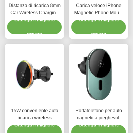
Distanza di ricarica 8mm
Carica veloce iPhone
Car Wireless Charging
Magnetic Phone Mount
Elegante Compatto
Ottenga il migliore
Wireless Mobile Holder
Ottenga il migliore
Telefono caricabatterie
per auto
prezzo
5W
prezzo
15W conveniente auto
Portatelefono per auto
ricarica wireless
magnetica pieghevole
montatura telefono auto
Ottenga il migliore
senza fili 15w Iphone
Ottenga il migliore
con luce ambientale
Magsafe Car Mount