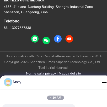
Indirizzo della fabbrica
4668, 4° piano, Nanfang Building, Shangbu Industrial Zone,
Shenzhen, Guangdong, Cina
Telefono
86--13077887838
Buona qualità della Cina Caricabatterie senza fili Fornitore. © di
Copyright -2026 Shenzhen Times Superior Technology Co., Ltd. .
Tutti i diritti riservati.
Norme sulla privacy
|
Mappa del sito
Andy
4:16 AM