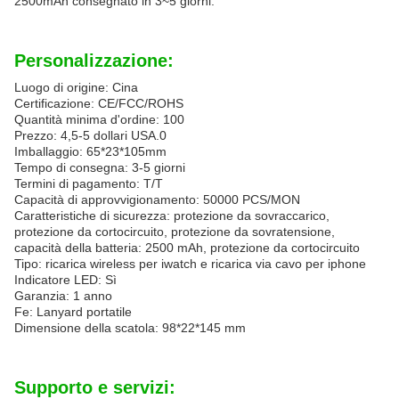
2500mAh consegnato in 3~5 giorni.
Personalizzazione:
Luogo di origine: Cina
Certificazione: CE/FCC/ROHS
Quantità minima d'ordine: 100
Prezzo: 4,5-5 dollari USA.0
Imballaggio: 65*23*105mm
Tempo di consegna: 3-5 giorni
Termini di pagamento: T/T
Capacità di approvvigionamento: 50000 PCS/MON
Caratteristiche di sicurezza: protezione da sovraccarico,
protezione da cortocircuito, protezione da sovratensione,
capacità della batteria: 2500 mAh, protezione da cortocircuito
Tipo: ricarica wireless per iwatch e ricarica via cavo per iphone
Indicatore LED: Sì
Garanzia: 1 anno
Fe: Lanyard portatile
Dimensione della scatola: 98*22*145 mm
Supporto e servizi: