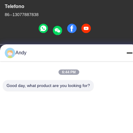
Telefono
86--13077887838
Buona qualità della Cina Caricabatterie senza fili Fornitore. © di
Andy
Copyright -2026 Shenzhen Times Superior Technology Co., Ltd. .
Tutti i diritti riservati.
Norme sulla privacy
|
Mappa del sito
6:44 PM
Good day, what product are you looking for?