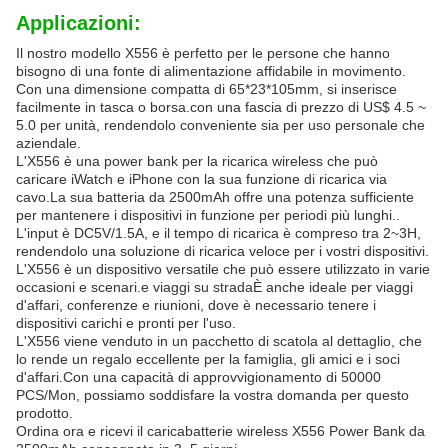
Applicazioni:
Il nostro modello X556 è perfetto per le persone che hanno
bisogno di una fonte di alimentazione affidabile in movimento.
Con una dimensione compatta di 65*23*105mm, si inserisce
facilmente in tasca o borsa.con una fascia di prezzo di US$ 4.5 ~
5.0 per unità, rendendolo conveniente sia per uso personale che
aziendale.
L'X556 è una power bank per la ricarica wireless che può
caricare iWatch e iPhone con la sua funzione di ricarica via
cavo.La sua batteria da 2500mAh offre una potenza sufficiente
per mantenere i dispositivi in funzione per periodi più lunghi..
L'input è DC5V/1.5A, e il tempo di ricarica è compreso tra 2~3H,
rendendolo una soluzione di ricarica veloce per i vostri dispositivi.
L'X556 è un dispositivo versatile che può essere utilizzato in varie
occasioni e scenari.e viaggi su stradaÈ anche ideale per viaggi
d'affari, conferenze e riunioni, dove è necessario tenere i
dispositivi carichi e pronti per l'uso.
L'X556 viene venduto in un pacchetto di scatola al dettaglio, che
lo rende un regalo eccellente per la famiglia, gli amici e i soci
d'affari.Con una capacità di approvvigionamento di 50000
PCS/Mon, possiamo soddisfare la vostra domanda per questo
prodotto.
Ordina ora e ricevi il caricabatterie wireless X556 Power Bank da