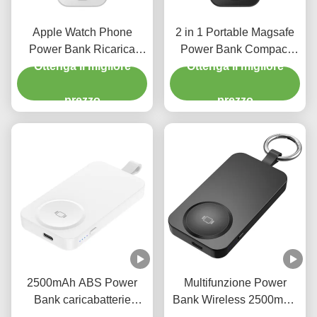
Apple Watch Phone
2 in 1 Portable Magsafe
Power Bank Ricarica
Power Bank Compact
Ottenga il migliore
wireless Compatto
Wireless Power Bank 2W
Ottenga il migliore
Magsafe 2 in 1
prezzo
prezzo
2500mAh ABS Power
Multifunzione Power
Bank caricabatterie
Bank Wireless 2500mAh
wireless Apple Watch
Ottenga il migliore
Caricabatterie Wireless
Ottenga il migliore