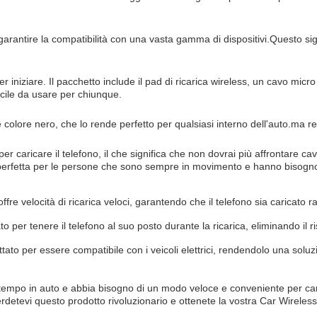
arantire la compatibilità con una vasta gamma di dispositivi.Questo sig
r iniziare. Il pacchetto include il pad di ricarica wireless, un cavo mi
acile da usare per chiunque.
e colore nero, che lo rende perfetto per qualsiasi interno dell'auto.ma 
per caricare il telefono, il che significa che non dovrai più affrontare ca
 perfetta per le persone che sono sempre in movimento e hanno bisogno 
offre velocità di ricarica veloci, garantendo che il telefono sia caricat
o per tenere il telefono al suo posto durante la ricarica, eliminando il r
ettato per essere compatibile con i veicoli elettrici, rendendolo una soluz
po in auto e abbia bisogno di un modo veloce e conveniente per caricare
etevi questo prodotto rivoluzionario e ottenete la vostra Car Wireles