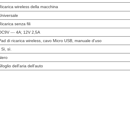
Ricarica wireless della macchina
Universale
Ricarica senza fili
DC9V --- 4A; 12V 2,5A
Pad di ricarica wireless, cavo Micro USB, manuale d'uso
 Sì, sì.
Nero
Sfoglio dell'aria dell'auto