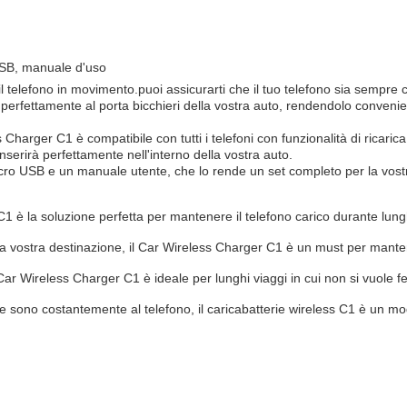
 USB, manuale d'uso
il telefono in movimento.puoi assicurarti che il tuo telefono sia sempre
i perfettamente al porta bicchieri della vostra auto, rendendolo convenie
arger C1 è compatibile con tutti i telefoni con funzionalità di ricarica wir
nserirà perfettamente nell'interno della vostra auto.
Micro USB e un manuale utente, che lo rende un set completo per la vos
C1 è la soluzione perfetta per mantenere il telefono carico durante lun
la vostra destinazione, il Car Wireless Charger C1 è un must per mantene
 Car Wireless Charger C1 è ideale per lunghi viaggi in cui non si vuole fe
 che sono costantemente al telefono, il caricabatterie wireless C1 è un m