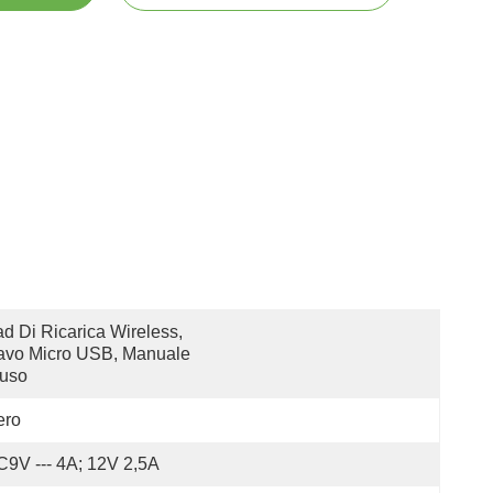
d Di Ricarica Wireless, 
vo Micro USB, Manuale 
'uso
ero
9V --- 4A; 12V 2,5A