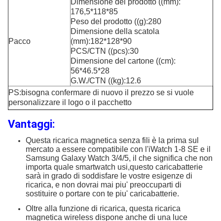
Dimensione del prodotto ((mm):
176,5*118*85
Peso del prodotto ((g):280
Dimensione della scatola
Pacco
(mm):182*128*90
PCS/CTN ((pcs):30
Dimensione del cartone ((cm):
56*46.5*28
G.W./CTN ((kg):12.6
PS:bisogna confermare di nuovo il prezzo se si vuole
personalizzare il logo o il pacchetto
Vantaggi:
Questa ricarica magnetica senza fili è la prima sul
mercato a essere compatibile con l'iWatch 1-8 SE e il
Samsung Galaxy Watch 3/4/5, il che significa che non
importa quale smartwatch usi,questo caricabatterie
sarà in grado di soddisfare le vostre esigenze di
ricarica, e non dovrai mai piu' preoccuparti di
sostituire o portare con te piu' caricabatterie.
Oltre alla funzione di ricarica, questa ricarica
magnetica wireless dispone anche di una luce