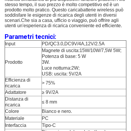
stesso tempo, il suo prezzo è molto competitivo ed è un
prodotto molto pratico. Questo caricabatterie wireless può
soddisfare le esigenze di ricarica degli utenti in diversi
scenari.Che sia a casa, ufficio o viaggio, può offrire agli
utenti un'esperienza di ricarica conveniente ed efficiente.
Parametri tecnici:
Input
PD/QC3.0,DC9V/4A,12V/2.5A
Magnete di uscita:15W/10W/7,5W 5W;
Potenza di base: 5 W
Prodotto
3W.
Luce notturna:2W;
USB: uscita: 5V/2A
Efficienza di
> 75%
ricarica
Adattatore
≥ 9V/2A
Distanza di
≤ 8 mm
ricarica
Colore
Bianco e nero.
Materiale
PC
Interfaccia
Tipo-C