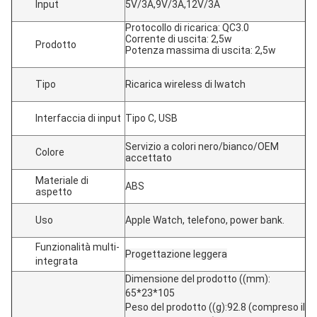
Input
5V/3A,9V/3A,12V/3A
Protocollo di ricarica: QC3.0
Corrente di uscita: 2,5w
Prodotto
Potenza massima di uscita: 2,5w
Tipo
Ricarica wireless di Iwatch
Interfaccia di input
Tipo C, USB
Servizio a colori nero/bianco/OEM
Colore
accettato
Materiale di
ABS
aspetto
Uso
Apple Watch, telefono, power bank.
Funzionalità multi-
Progettazione leggera
integrata
Dimensione del prodotto ((mm):
65*23*105
Peso del prodotto ((g):92.8 (compreso il