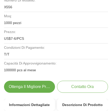
Numero Di Modello:
X556
Moq:
1000 pezzi
Prezzo:
US$7-6/PCS
Condizioni Di Pagamento:
T/T
Capacità Di Approvvigionamento:
100000 pcs al mese
Ottenga Il Migliore Prezzo
Contatto Ora
Informazioni Dettagliate
Descrizione Di Prodotto