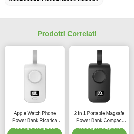
Prodotti Correlati
Apple Watch Phone
2 in 1 Portable Magsafe
Power Bank Ricarica
Power Bank Compact
Ottenga il migliore
wireless Compatto
Wireless Power Bank 2W
Ottenga il migliore