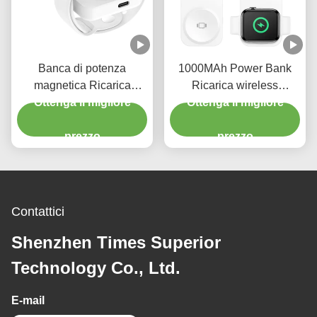
Banca di potenza
1000MAh Power Bank
magnetica Ricarica
Ricarica wireless
wireless Portable Iwatch
Ottenga il migliore
Magsafe Apple Watch
Ottenga il migliore
Charger 2500mAh Per
Power Bank Per
iPhone
prezzo
portachiavi Apple
prezzo
Contattici
Shenzhen Times Superior
Technology Co., Ltd.
E-mail