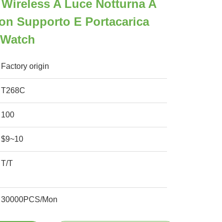
e Wireless A Luce Notturna A
on Supporto E Portacarica
 IWatch
Factory origin
T268C
100
$9~10
T/T
30000PCS/Mon