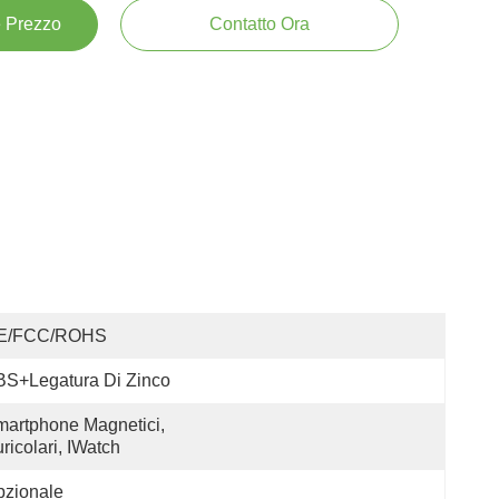
e Prezzo
Contatto Ora
E/FCC/ROHS
BS+legatura Di Zinco
artphone Magnetici, 
ricolari, IWatch
pzionale