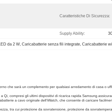
Caratteristiche Di Sicurezza:
Supply Ability:
3
a LED da 2 W
, 
Caricabatterie senza fili integrate
, 
Caricabatterie w
erno che sarà un complemento per qualsiasi arredamento di casa o uffic
ati a Qi, compresi gli ultimi dispositivi di ricarica rapida Samsung.assicura
cabatterie a cavo originale dell'iWatch, che consente di caricare facilm
icurezza, tra cui protezione da sovratensione, protezione da sovratemper