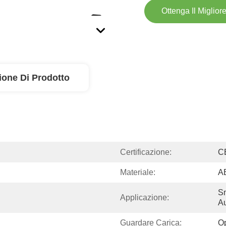
Ottenga Il Miglior
ione Di Prodotto
Certificazione:
C
Materiale:
A
Sm
Applicazione:
Au
Guardare Carica:
O