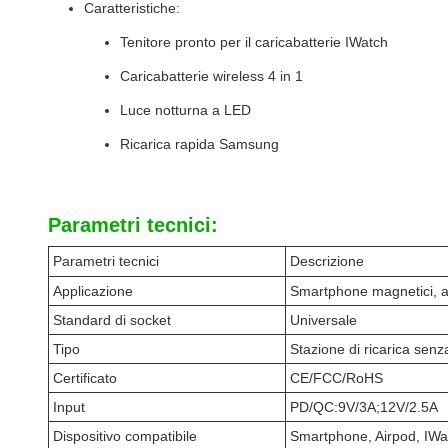
Caratteristiche:
Tenitore pronto per il caricabatterie IWatch
Caricabatterie wireless 4 in 1
Luce notturna a LED
Ricarica rapida Samsung
Parametri tecnici:
Parametri tecnici
Descrizione
Applicazione
Smartphone magnetici, au
Standard di socket
Universale
Tipo
Stazione di ricarica senza 
Certificato
CE/FCC/RoHS
Input
PD/QC:9V/3A;12V/2.5A
Dispositivo compatibile
Smartphone, Airpod, IWa