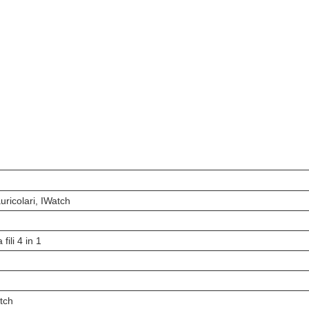
ricolari, IWatch
fili 4 in 1
tch