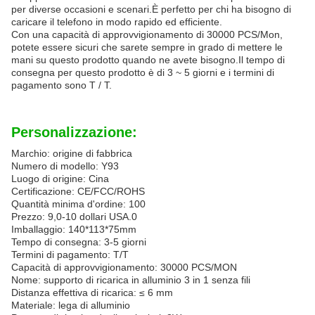
per diverse occasioni e scenari.È perfetto per chi ha bisogno di
caricare il telefono in modo rapido ed efficiente.
Con una capacità di approvvigionamento di 30000 PCS/Mon,
potete essere sicuri che sarete sempre in grado di mettere le
mani su questo prodotto quando ne avete bisogno.Il tempo di
consegna per questo prodotto è di 3 ~ 5 giorni e i termini di
pagamento sono T / T.
Personalizzazione:
Marchio: origine di fabbrica
Numero di modello: Y93
Luogo di origine: Cina
Certificazione: CE/FCC/ROHS
Quantità minima d'ordine: 100
Prezzo: 9,0-10 dollari USA.0
Imballaggio: 140*113*75mm
Tempo di consegna: 3-5 giorni
Termini di pagamento: T/T
Capacità di approvvigionamento: 30000 PCS/MON
Nome: supporto di ricarica in alluminio 3 in 1 senza fili
Distanza effettiva di ricarica: ≤ 6 mm
Materiale: lega di alluminio