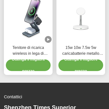
Tenitore di ricarica
15w 10w 7.5w 5w
wireless in lega di
caricabatterie metallo
alluminio metallo 15w
Ottenga il migliore
senza fili lega di zinco
Ottenga il migliore
Stand di ricarica per
nero e bianco con luce
telefono per orologio
prezzo
notturna 2w
prezzo
Contattici
Shenzhen Times Superior