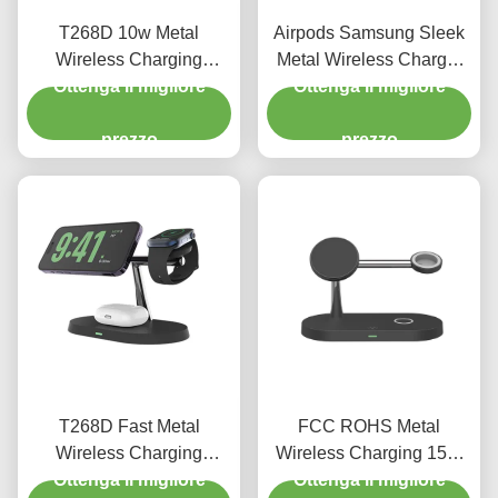
T268D 10w Metal
Airpods Samsung Sleek
Wireless Charging
Metal Wireless Charger
Ottenga il migliore
Magnetic Wireless
Dual Wireless Charging
Ottenga il migliore
Charging Tre in uno per
Pad 15W
orologio
prezzo
prezzo
T268D Fast Metal
FCC ROHS Metal
Wireless Charging
Wireless Charging 15W
Ottenga il migliore
Stabile corrente
Zinc Alloy Wireless
Ottenga il migliore