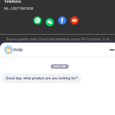
Telefono
86--13077887838
Buona qualità della Cina Caricabatterie senza fili Fornitore. © di
Copyright -2026 Shenzhen Times Superior Technology Co., Ltd. .
Andy
Tutti i diritti riservati.
Norme sulla privacy
|
Mappa del sito
9:51 AM
Good day, what product are you looking for?