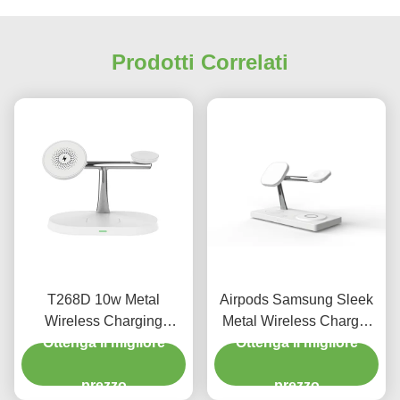
Prodotti Correlati
T268D 10w Metal
Airpods Samsung Sleek
Wireless Charging
Metal Wireless Charger
Ottenga il migliore
Magnetic Wireless
Dual Wireless Charging
Ottenga il migliore
Charging Tre in uno per
Pad 15W
orologio
prezzo
prezzo