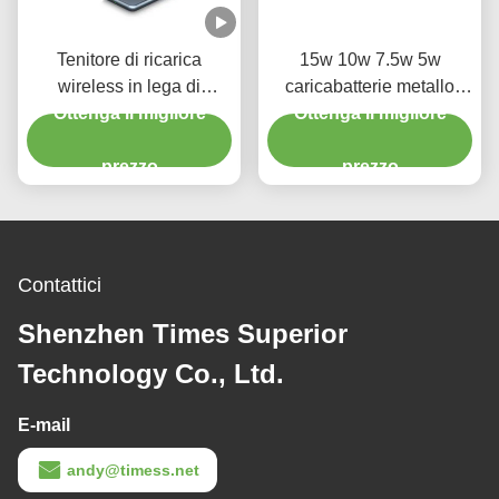
Tenitore di ricarica
15w 10w 7.5w 5w
wireless in lega di
caricabatterie metallo
alluminio metallo 15w
Ottenga il migliore
senza fili lega di zinco
Ottenga il migliore
Stand di ricarica per
nero e bianco con luce
telefono per orologio
prezzo
notturna 2w
prezzo
Contattici
Shenzhen Times Superior
Technology Co., Ltd.
E-mail
andy@timess.net