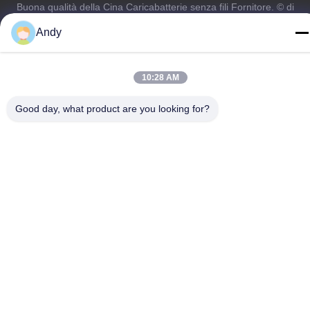
Buona qualità della Cina Caricabatterie senza fili Fornitore. © di
Copyright -2026 Shenzhen Times Superior Technology Co., Ltd. .
Andy
Tutti i diritti riservati.
Norme sulla privacy
|
Mappa del sito
10:28 AM
Good day, what product are you looking for?