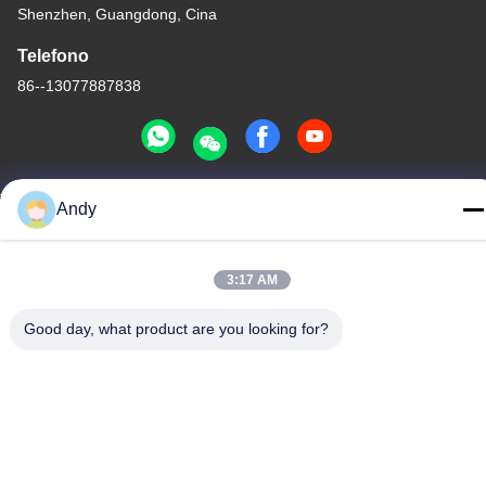
Shenzhen, Guangdong, Cina
Telefono
86--13077887838
Andy
Buona qualità della Cina Caricabatterie senza fili Fornitore. © di
Copyright -2026 Shenzhen Times Superior Technology Co., Ltd. .
Tutti i diritti riservati.
3:17 AM
Norme sulla privacy
|
Mappa del sito
Good day, what product are you looking for?