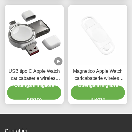
USB tipo C Apple Watch
Magnetico Apple Watch
caricabatterie wireless
caricabatterie wireless
portatile caricabatterie
Ottenga il migliore
Iwatch caricabatterie
Ottenga il migliore
3W
wireless DC5V 0.5A
prezzo
prezzo
Contattici