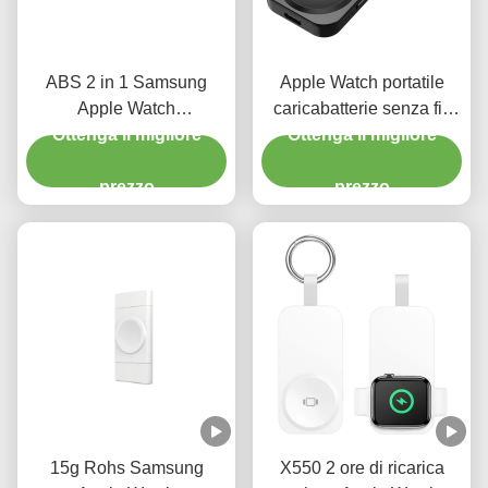
ABS 2 in 1 Samsung
Apple Watch portatile
Apple Watch
caricabatterie senza fili
caricabatterie wireless
Ottenga il migliore
Apple multifunzione
Ottenga il migliore
Smart Watch
stazione di ricarica
caricabatterie magnetiche
prezzo
1000mAh
prezzo
15g Rohs Samsung
X550 2 ore di ricarica