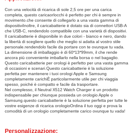
Con una velocità di ricarica di sole 2,5 ore per una carica
completa, questo caricaorlocchi è perfetto per chi è sempre in
movimento.che consente di collegarlo a una vasta gamma di
dispositiviInoltre, il caricabatterie è dotato sia di connettori USB-A
che USB-C, rendendolo compatibile con una varietà di dispositivi.
Il caricabatterie è disponibile in due colori - bianco e nero, dando
la libertà di scegliere quello che meglio si adatta al vostro stile
personale.rendendolo facile da portare con te ovunque tu vada.
La dimensione di imballaggio è di 60*13*99mm, il che rende
ancora più conveniente imballarlo nella borsa o nel bagaglio.
Questo caricabatterie per orologi è perfetto per una vasta gamma
di occasioni e scenari.Questo caricabatterie è la soluzione
perfetta per mantenere i tuoi orologi Apple e Samsung
completamente carichiÈ particolarmente utile per chi viaggia
spesso, poiché è compatto e facile da trasportare.
Nel complesso, il Neutral X512 Watch Charger è un prodotto
indispensabile per chiunque possieda un orologio Apple o
Samsung.questo caricabatterie è la soluzione perfetta per tutte le
vostre esigenze di ricarica orologioOrdina il tuo oggi e prova la
comodità di un orologio completamente carico ovunque tu vada!
Personalizzazione: