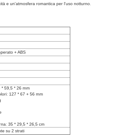
ità e un'atmosfera romantica per l'uso notturno.
emperato + ABS
5 * 59,5 * 26 mm
olori: 127 * 67 + 56 mm
g
e
rna: 35 * 29,5 * 26,5 cm
te su 2 strati