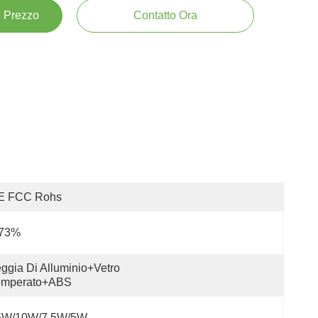
e Prezzo
Contatto Ora
E FCC Rohs
 73%
ggia Di Alluminio+vetro 
emperato+ABS
5W/10W/7.5W/5W