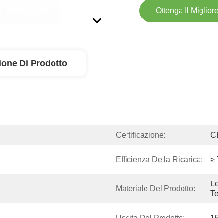
Ottenga Il Miglior
ione Di Prodotto
Certificazione:
C
Efficienza Della Ricarica:
≥
Le
Materiale Del Prodotto:
T
Uscita Del Prodotto:
1