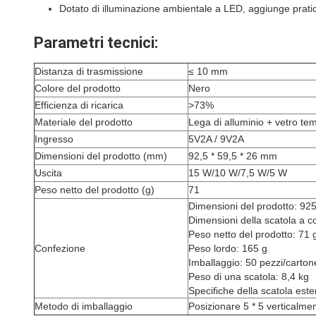
Dotato di illuminazione ambientale a LED, aggiunge pratic
Parametri tecnici:
Distanza di trasmissione
≤ 10 mm
Colore del prodotto
Nero
Efficienza di ricarica
>73%
Materiale del prodotto
Lega di alluminio + vetro t
Ingresso
5V2A / 9V2A
Dimensioni del prodotto (mm)
92,5 * 59,5 * 26 mm
Uscita
15 W/10 W/7,5 W/5 W
Peso netto del prodotto (g)
71
Dimensioni del prodotto: 92
Dimensioni della scatola a c
Peso netto del prodotto: 71 
Confezione
Peso lordo: 165 g
Imballaggio: 50 pezzi/carton
Peso di una scatola: 8,4 kg
Specifiche della scatola este
Metodo di imballaggio
Posizionare 5 * 5 verticalmen