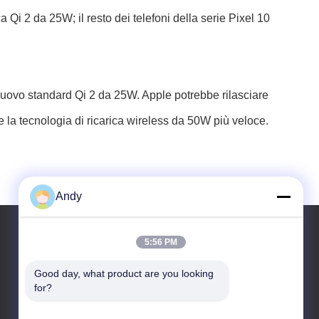
a Qi 2 da 25W; il resto dei telefoni della serie Pixel 10
l nuovo standard Qi 2 da 25W. Apple potrebbe rilasciare
la tecnologia di ricarica wireless da 50W più veloce.
Andy
5:56 PM
Il nostro indirizzo
Good day, what product are you looking 
for?
Indirizzo aziendale
4668, 4° piano, Nanfang Building, Shangbu Industrial